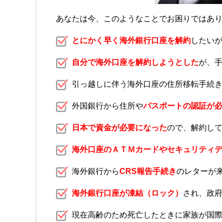
あなたは今、このようなことでお困りではあ
とにかく早く海外銀行口座を解約
したい
自分で海外口座を解約しようとした
が、
引っ越しに伴う海外口座の住所移転手続
外国銀行から住所や
パスポートの認証が
日本で資金が必要になった
ので、解約し
海外口座のＡＴＭカードやセキュリティ
海外銀行から
CRS報告手続き
のレターが
海外銀行口座が凍結（ロック）
され、政
現在高齢のため死亡したときに家族が国