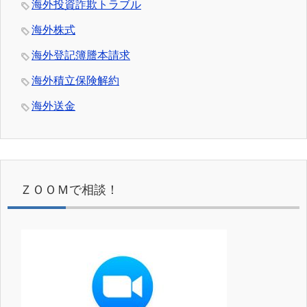
海外投資詐欺トラブル
海外株式
海外登記簿謄本請求
海外積立保険解約
海外送金
ＺＯＯＭで相談！