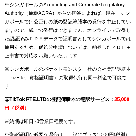
※シンガポールのAccounting and Corporate Regulatory
Authority（通称ACRA）からの回答によれば、現在、シン
ガポールでは公証付の紙の登記簿謄本の発行を中止してい
ますので、紙での発行はできません。オンラインで取得し
た認証済みＰＤＦデータで証明書としてシンガポールでは
通用するため、仮処分申請については、納品したＰＤＦ＋
上申書で対応をお願いいたします。
※シンガポールのパケットモンスター社の会社登記簿謄本
（BizFile、資格証明書）の取得代行も同一料金で可能で
す。
②TikTok PTE.LTDの登記簿謄本の翻訳サービス：
25,000
円（税別）
※納期は即日~3営業日程度です。
※翻訳証明が必要な場合は、上記にプラス5,000円(税別）