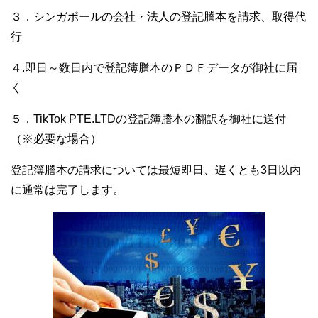
３．シンガポールの会社・法人の登記謄本を請求、取得代
行
４.即日～数日内で登記簿謄本のＰＤＦデータが御社に届
く
５．TikTok PTE.LTDの登記簿謄本の翻訳を御社に送付
（※必要な場合）
登記簿謄本の請求については最短即日、遅くとも3日以内
に通常は完了します。