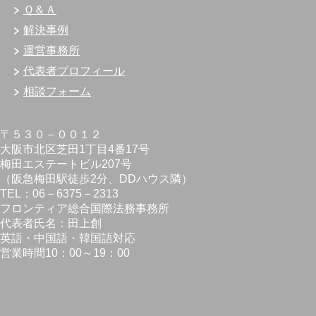
Ｑ＆Ａ
解決事例
運営事務所
代表者プロフィール
相談フォーム
〒５３０－００１２
大阪市北区芝田1丁目4番17号
梅田エステートビル207号
（阪急梅田駅徒歩2分、DDハウス隣）
TEL：06－6375－2313
フロンティア総合国際法務事務所
代表者氏名：田上創
英語・中国語・韓国語対応
営業時間10：00～19：00