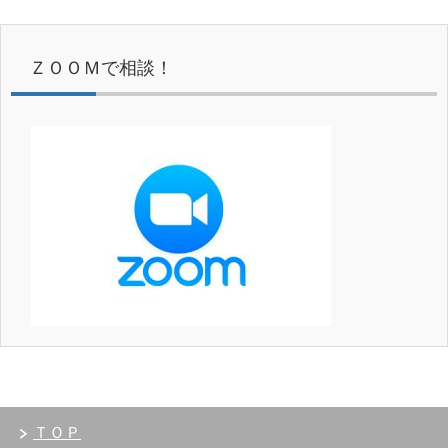
ＺＯＯＭで相談！
ＴＯＰ